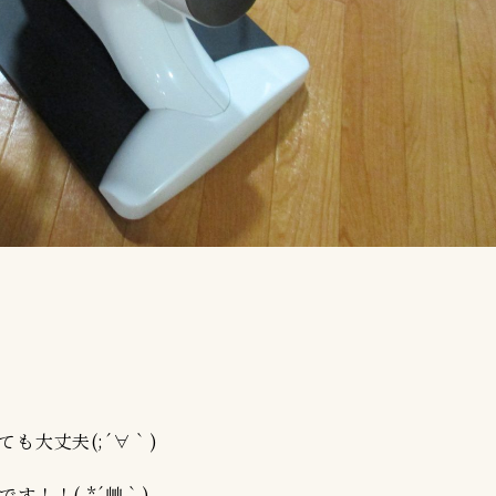
も大丈夫(;´∀｀)
！！( *´艸｀)