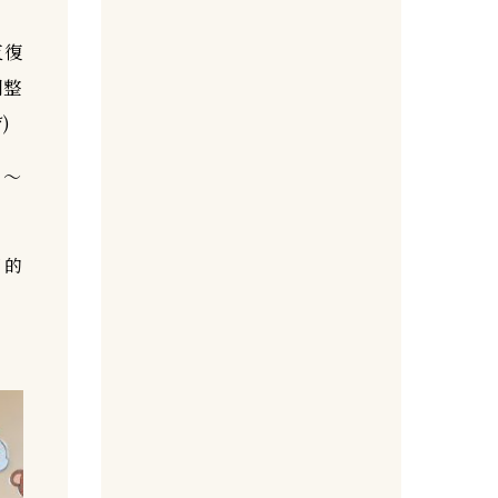
反復
調整
)
よ～
目的