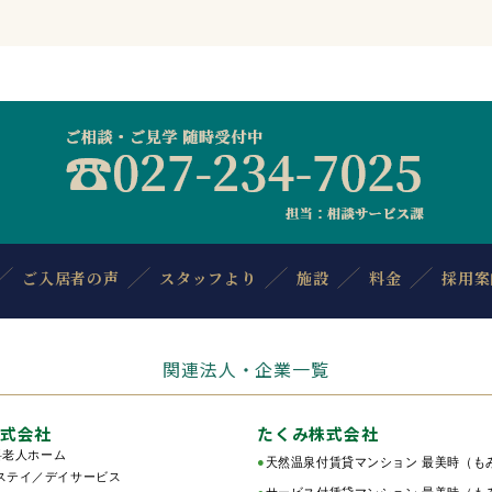
ご入居者の声
スタッフより
施設
料金
採用案
関連法人・企業一覧
式会社
たくみ株式会社
料老人ホーム
●
天然温泉付賃貸マンション 最美時（も
テイ／デイサービス