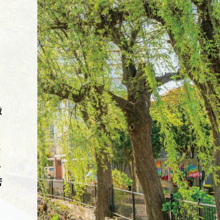
、
徴
。
と
ス
密