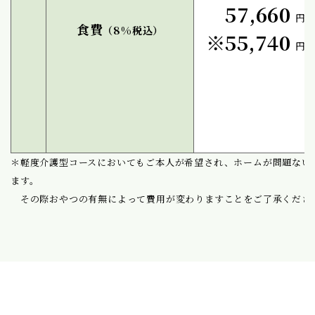
57,660
円／
食費
（8%税込）
※55,740
円／
＊軽度介護型コースにおいてもご本人が希望され、ホームが問題ない
ます。
その際おやつの有無によって費用が変わりますことをご了承くださ