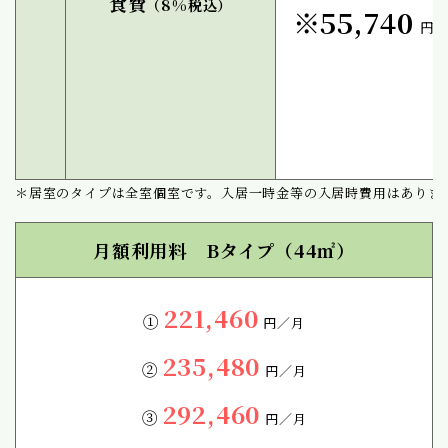
食費
（8%税込）
※55,740
円／
＊居室のタイプは全室個室です。入居一時金等の入居時費用はありま
月額利用料 Bタイプ（44㎡）
221,460
①
円／月
235,480
②
円／月
292,460
③
円／月