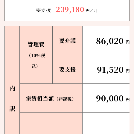
239,180
要支援
円／月
86,020
要介護
円
管理費
（10%税
込）
91,520
要支援
円
90,000
家賃相当額
（非課税）
円