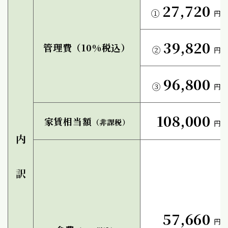
27,720
①
円
39,820
管理費（10%税込）
②
円
96,800
③
円
108,000
家賃相当額
（非課税）
円
57,660
円／