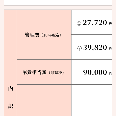
27,720
①
円
管理費
（10%税込）
39,820
②
円
90,000
家賃相当額
（非課税）
円