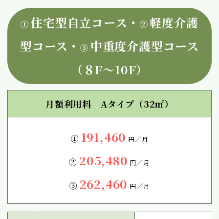
住宅型自立コース・
軽度介護
①
②
型コース・
中重度介護型コース
③
（８F〜10F）
月額利用料 Aタイプ（32㎡）
191,460
①
円／月
205,480
②
円／月
262,460
③
円／月