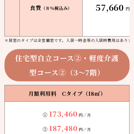
57,660
食費
（８％税込み）
円／
＊居室のタイプは全室個室です。入居一時金等の入居時費用はありま
住宅型自立コース②・軽度介護
型コース②（3〜7階）
月額利用料 Cタイプ（18㎡）
173,460
①
円／月
187,480
②
円／月