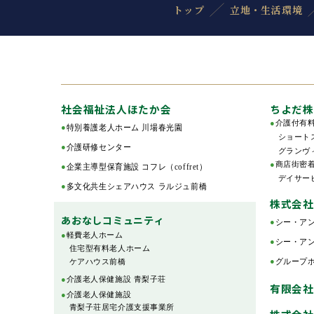
トップ
立地・生活環境
社会福祉法人ほたか会
ちよだ株
●
介護付有
●
特別養護老人ホーム 川場春光園
ショートス
●
介護研修センター
グランヴ
●
商店街密
●
企業主導型保育施設 コフレ（coffret）
デイサービ
●
多文化共生シェアハウス ラルジュ前橋
株式会社
あおなしコミュニティ
●
シー・ア
●
軽費老人ホーム
●
シー・ア
住宅型有料老人ホーム
ケアハウス前橋
●
グループ
●
介護老人保健施設 青梨子荘
有限会社
●
介護老人保健施設
青梨子荘居宅介護支援事業所