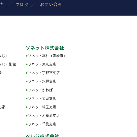
内
ブログ
お問い合せ
ソネット株式会社
みじ）
●
ソネット本社（前橋市）
みじ）別館
●
ソネット東京支店
綺
●
ソネット宇都宮支店
●
ソネット水戸支店
●
ソネットかわば
●
ソネット太田支店
の家
●
ソネット埼玉支店
●
ソネット相模原支店
●
ソネット千葉支店
ベルジ株式会社