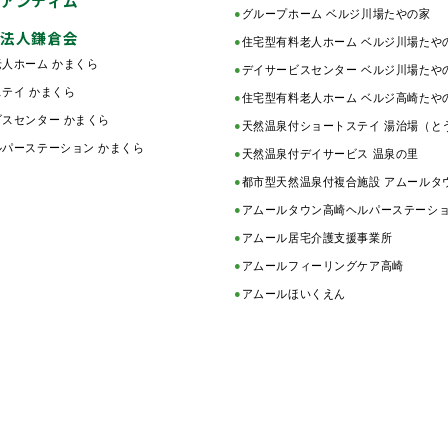
アンティム
●
グループホーム ベルジ川場たやの家
法人鎌倉会
●
住宅型有料老人ホーム ベルジ川場たや
人ホーム かまくら
●
デイサービスセンター ベルジ川場たや
テイ かまくら
●
住宅型有料老人ホーム ベルジ高崎たや
スセンター かまくら
●
天然温泉付ショートステイ 湯治場（と
パーステーション かまくら
●
天然温泉付デイサービス 温泉の里
●
都市型天然温泉付複合施設 アムールタ
●
アムールタウン高崎ヘルパーステーシ
●
アムール居宅介護支援事業所
●
アムールフィーリングケア高崎
●
アムールほいくえん