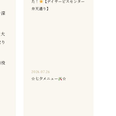
た！
【デイサービスセンター
弁天通り】
を深
に大
取り
締役
2026.07.26
☆七夕メニュー
☆