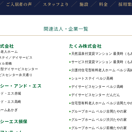
ご入居者の声
スタッフより
施設
料金
採用案
関連法人・企業一覧
式会社
たくみ株式会社
料老人ホーム
●
天然温泉付賃貸マンション 最美時（も
テイ／デイサービス
●
サービス付賃貸マンション 最美時（も
ィル前橋
着型デイサービスセンター
●
介護付住宅型有料老人ホーム ベルジ高
スセンター弁天通り
●
ショートステイ ベルジ高崎
シー・アンド・エス
●
デイサービスセンター ベルジ高崎
ンド・エス赤城
●
デイサービスセンター だんだん
ンド・エス高崎
●
住宅型有料老人ホーム ベルジ吉岡たや
ホームあかぎ
●
グループホーム ベルジ吉岡たやの家
●
グループホーム ベルジ渋川たやの家
シーエス損保
●
グループホーム ベルジ前橋たやの家