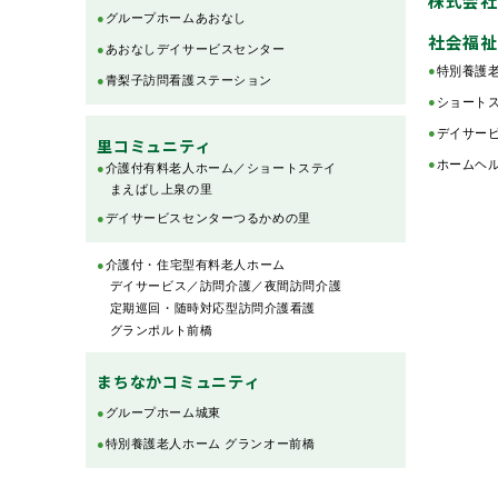
株式会社
●
グループホームあおなし
社会福祉
●
あおなしデイサービスセンター
●
特別養護老
●
青梨子訪問看護ステーション
●
ショートス
●
デイサービ
里コミュニティ
●
ホームヘル
●
介護付有料老人ホーム／ショートステイ
まえばし上泉の里
●
デイサービスセンターつるかめの里
●
介護付・住宅型有料老人ホーム
デイサービス／訪問介護／夜間訪問介護
定期巡回・随時対応型訪問介護看護
グランポルト前橋
まちなかコミュニティ
●
グループホーム城東
●
特別養護老人ホーム グランオー前橋