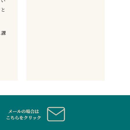
ない
きと
ス課