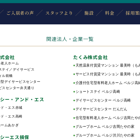
ご入居者の声
スタッフより
施設
料金
採用案
関連法人・企業一覧
式会社
たくみ株式会社
料老人ホーム
●
天然温泉付賃貸マンション 最美時（も
テイ／デイサービス
●
サービス付賃貸マンション 最美時（も
ィル前橋
着型デイサービスセンター
●
介護付住宅型有料老人ホーム ベルジ高
スセンター弁天通り
●
ショートステイ ベルジ高崎
シー・アンド・エス
●
デイサービスセンター ベルジ高崎
ンド・エス赤城
●
デイサービスセンター だんだん
ンド・エス高崎
●
住宅型有料老人ホーム ベルジ吉岡たや
ホームあかぎ
●
グループホーム ベルジ吉岡たやの家
●
グループホーム ベルジ渋川たやの家
シーエス損保