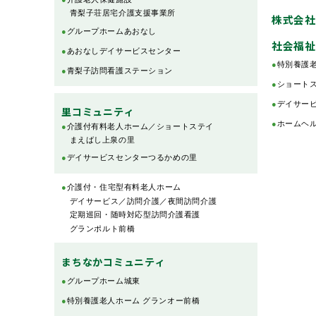
青梨子荘居宅介護支援事業所
株式会社
●
グループホームあおなし
社会福祉
●
あおなしデイサービスセンター
●
特別養護老
●
青梨子訪問看護ステーション
●
ショートス
●
デイサービ
里コミュニティ
●
ホームヘル
●
介護付有料老人ホーム／ショートステイ
まえばし上泉の里
●
デイサービスセンターつるかめの里
●
介護付・住宅型有料老人ホーム
デイサービス／訪問介護／夜間訪問介護
定期巡回・随時対応型訪問介護看護
グランポルト前橋
まちなかコミュニティ
●
グループホーム城東
●
特別養護老人ホーム グランオー前橋