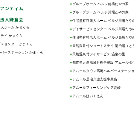
●
グループホーム ベルジ前橋たやの家
アンティム
●
グループホーム ベルジ川場たやの家
法人鎌倉会
●
住宅型有料老人ホーム ベルジ川場たや
人ホーム かまくら
●
デイサービスセンター ベルジ川場たや
テイ かまくら
●
住宅型有料老人ホーム ベルジ高崎たや
スセンター かまくら
●
天然温泉付ショートステイ 湯治場（と
パーステーション かまくら
●
天然温泉付デイサービス 温泉の里
●
都市型天然温泉付複合施設 アムールタ
●
アムールタウン高崎ヘルパーステーシ
●
アムール居宅介護支援事業所
●
アムールフィーリングケア高崎
●
アムールほいくえん