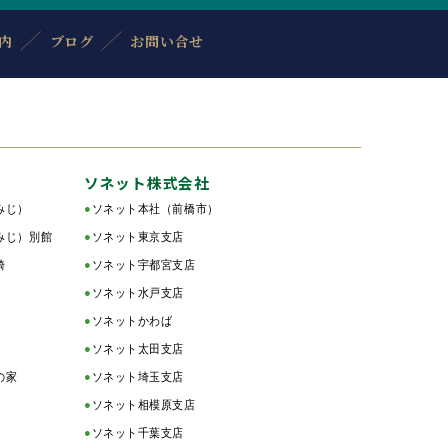
内
ブログ
お問い合せ
ソネット株式会社
みじ）
●
ソネット本社（前橋市）
みじ）別館
●
ソネット東京支店
綺
●
ソネット宇都宮支店
●
ソネット水戸支店
●
ソネットかわば
●
ソネット太田支店
の家
●
ソネット埼玉支店
●
ソネット相模原支店
●
ソネット千葉支店