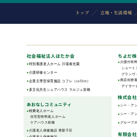
トップ
立地・生活環境
社会福祉法人ほたか会
ちよだ株
●
介護付有
●
特別養護老人ホーム 川場春光園
ショートス
●
介護研修センター
グランヴ
●
商店街密
●
企業主導型保育施設 コフレ（coffret）
デイサービ
●
多文化共生シェアハウス ラルジュ前橋
株式会社
あおなしコミュニティ
●
シー・ア
●
軽費老人ホーム
●
シー・ア
住宅型有料老人ホーム
ケアハウス前橋
●
グループ
●
介護老人保健施設 青梨子荘
有限会社
●
介護老人保健施設