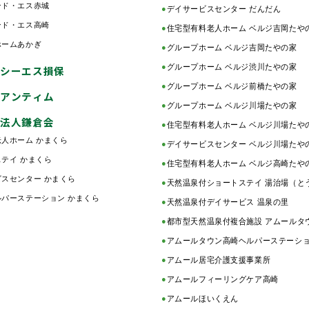
ンド・エス赤城
●
デイサービスセンター だんだん
ンド・エス高崎
●
住宅型有料老人ホーム ベルジ吉岡たや
ホームあかぎ
●
グループホーム ベルジ吉岡たやの家
●
グループホーム ベルジ渋川たやの家
シーエス損保
●
グループホーム ベルジ前橋たやの家
アンティム
●
グループホーム ベルジ川場たやの家
法人鎌倉会
●
住宅型有料老人ホーム ベルジ川場たや
人ホーム かまくら
●
デイサービスセンター ベルジ川場たや
テイ かまくら
●
住宅型有料老人ホーム ベルジ高崎たや
スセンター かまくら
●
天然温泉付ショートステイ 湯治場（と
パーステーション かまくら
●
天然温泉付デイサービス 温泉の里
●
都市型天然温泉付複合施設 アムールタ
●
アムールタウン高崎ヘルパーステーシ
●
アムール居宅介護支援事業所
●
アムールフィーリングケア高崎
●
アムールほいくえん