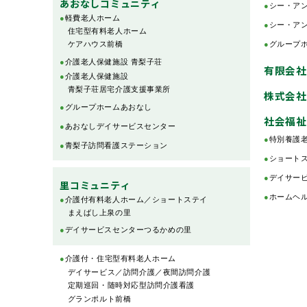
あおなしコミュニティ
●
シー・ア
●
軽費老人ホーム
●
シー・ア
住宅型有料老人ホーム
ケアハウス前橋
●
グループ
●
介護老人保健施設 青梨子荘
有限会社
●
介護老人保健施設
青梨子荘居宅介護支援事業所
株式会社
●
グループホームあおなし
社会福祉
●
あおなしデイサービスセンター
●
特別養護老
●
青梨子訪問看護ステーション
●
ショートス
●
デイサービ
里コミュニティ
●
ホームヘル
●
介護付有料老人ホーム／ショートステイ
まえばし上泉の里
●
デイサービスセンターつるかめの里
●
介護付・住宅型有料老人ホーム
デイサービス／訪問介護／夜間訪問介護
定期巡回・随時対応型訪問介護看護
グランポルト前橋