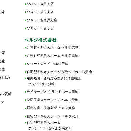
●
ソネット太田支店
の家
●
ソネット埼玉支店
●
ソネット相模原支店
●
ソネット千葉支店
ベルジ株式会社
●
介護付有料老人ホーム ベルジ武尊
の家
●
介護付有料老人ホーム ベルジ箕輪
の家
●
ショートステイ ベルジ箕輪
の家
●
住宅型有料老人ホーム グランドホーム箕輪
うじば）
●
定期巡回・随時対応型訪問介護看護
グランドケア箕輪
●
デイサービス グランドホーム箕輪
ウン高崎
●
訪問看護ステーション ベルジ箕輪
ョン
●
居宅介護支援事業所 ベルジ箕輪
●
住宅型有料老人ホーム ベルジ渋川
●
住宅型有料老人ホーム
グランドホームベルジ南渋川