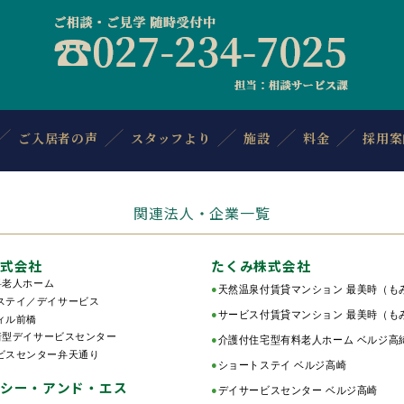
ご入居者の声
スタッフより
施設
料金
採用案
関連法人・企業一覧
式会社
たくみ株式会社
料老人ホーム
●
天然温泉付賃貸マンション 最美時（も
テイ／デイサービス
●
サービス付賃貸マンション 最美時（も
ィル前橋
着型デイサービスセンター
●
介護付住宅型有料老人ホーム ベルジ高
スセンター弁天通り
●
ショートステイ ベルジ高崎
シー・アンド・エス
●
デイサービスセンター ベルジ高崎