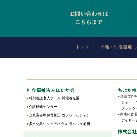
トップ
立地・生活環境
社会福祉法人ほたか会
ちよだ株
●
介護付有
●
特別養護老人ホーム 川場春光園
ショートス
●
介護研修センター
グランヴ
●
商店街密
●
企業主導型保育施設 コフレ（coffret）
デイサービ
●
多文化共生シェアハウス ラルジュ前橋
株式会社